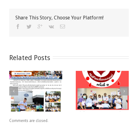
อลู
มิ
เนียม
Share This Story, Choose Your Platform!
จาก
บริษัท
และ
หน่วย
งาน
ต่างๆ
Related Posts
“ชาว BCM ร่วมใจ
าร
ปันโลหิตต่อชีวิต
BCM FUN RUN #4
เพื่อนมนุษย์ ครั้งที่
9”
Comments are closed.