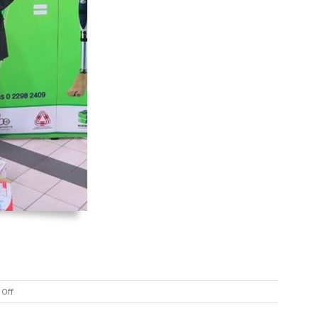
on
Off
วัน