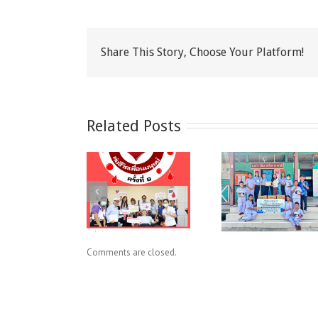
Share This Story, Choose Your Platform!
Related Posts
“ชาว BCM
บริจาคสีทา
BCM FUN
ร่วมใจ ปันโลหิต
ภายในและ
#4
ต่อชีวิตเพื่อน
ภายนอกอาคาร
มนุษย์ ครั้งที่ 9”
ให้กับโรงเรียน
Comments are closed.
วัดหนองน้ำส้ม
(เจียรวิทยาคาร)