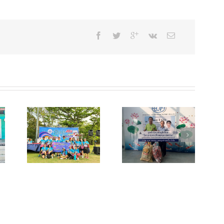
ที่
23
สิงหาคม
2556
ณ
กรม
ควบคุม
มลพิษ
รับมอบอลูมิ
รับมอบเศษอลูมิ
 RUN
เนียม จาก
เนียม จากบริษัท
บริษัท เฮ็ลธ์ฟู้ดส์
ฟาบริเนท จำกัด
คอร์ปอเรชั่น
จำกัด